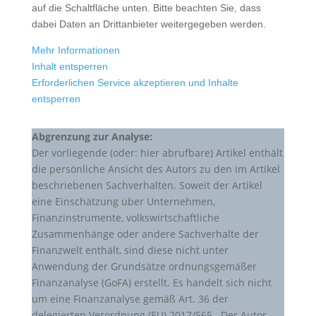
auf die Schaltfläche unten. Bitte beachten Sie, dass
dabei Daten an Drittanbieter weitergegeben werden.
Mehr Informationen
Inhalt entsperren
Erforderlichen Service akzeptieren und Inhalte
entsperren
Abgrenzung zur Analyse:
Der vorliegende (oder: hier abrufbare) Artikel enthält
die persönliche Ansicht des Autors zu den im Artikel
beschriebenen Sachverhalten. Soweit der Artikel
eine Einschätzung über Unternehmen,
Finanzinstrumente, volkswirtschaftliche
Zusammenhänge oder andere Sachverhalte der
Finanzwelt enthält, sind diese nicht unter
Anwendung der Grundsätze ordnungsgemäßer
Finanzanalyse (GoFA) erstellt. Es handelt sich nicht
um eine Finanzanalyse gemäß Art. 36 der
delegierten Verordnung (EU) 2017/565 . Der Autor