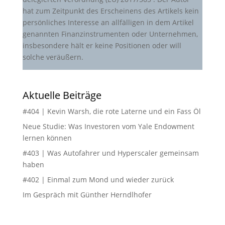
hat zum Zeitpunkt des Erscheinens des Artikels kein
persönliches Interesse an allfälligen in dem Artikel
genannten Finanzinstrumenten oder Unternehmen,
insbesondere hält er keine Positionen oder will
solche veräußern.
Aktuelle Beiträge
#404 | Kevin Warsh, die rote Laterne und ein Fass Öl
Neue Studie: Was Investoren vom Yale Endowment
lernen können
#403 | Was Autofahrer und Hyperscaler gemeinsam
haben
#402 | Einmal zum Mond und wieder zurück
Im Gespräch mit Günther Herndlhofer