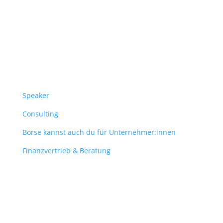
Überblick
Speaker
Consulting
Börse kannst auch du für Unternehmer:innen
Finanzvertrieb & Beratung
Contact
obergantschnig@obergantschnig.at