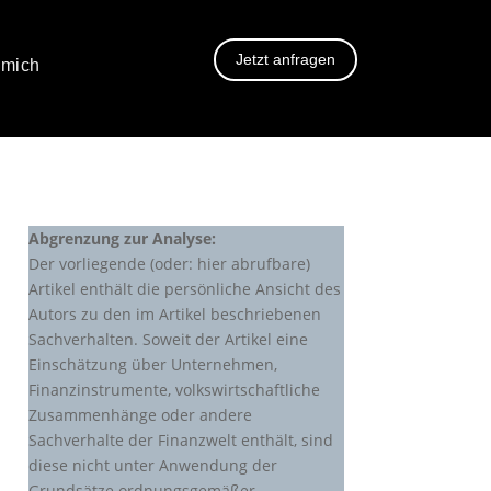
Jetzt anfragen
 mich
Abgrenzung zur Analyse:
Der vorliegende (oder: hier abrufbare)
Artikel enthält die persönliche Ansicht des
Autors zu den im Artikel beschriebenen
Sachverhalten. Soweit der Artikel eine
Einschätzung über Unternehmen,
Finanzinstrumente, volkswirtschaftliche
Zusammenhänge oder andere
Sachverhalte der Finanzwelt enthält, sind
diese nicht unter Anwendung der
Grundsätze ordnungsgemäßer