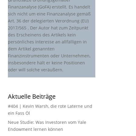
Finanzanalyse (GoFA) erstellt. Es handelt
sich nicht um eine Finanzanalyse gemäß
Art. 36 der delegierten Verordnung (EU)
2017/565 . Der Autor hat zum Zeitpunkt
des Erscheinens des Artikels kein
persönliches Interesse an allfälligen in
dem Artikel genannten
Finanzinstrumenten oder Unternehmen,
insbesondere hält er keine Positionen
oder will solche veräußern.
Aktuelle Beiträge
#404 | Kevin Warsh, die rote Laterne und
ein Fass Öl
Neue Studie: Was Investoren vom Yale
Endowment lernen können