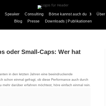
Speaker
Consulting
Börse kannst auch du
Über
Blog
Presse
Downloads | Publikationen
aps oder Small-Caps: Wer hat
nten in den letzten Jahren eine beeindruckende
ch schon einmal gefragt, ob diese Performance auch durch
 mehr darüber erfahren möchtest, höre einfach einmal rein.