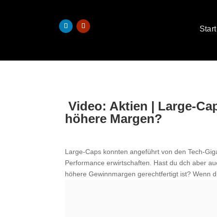
Start
️ Video: Aktien | Large-C
höhere Margen?
Large-Caps konnten angeführt von den Tech-Giga
Performance erwirtschaften. Hast du dch aber au
höhere Gewinnmargen gerechtfertigt ist? Wenn du