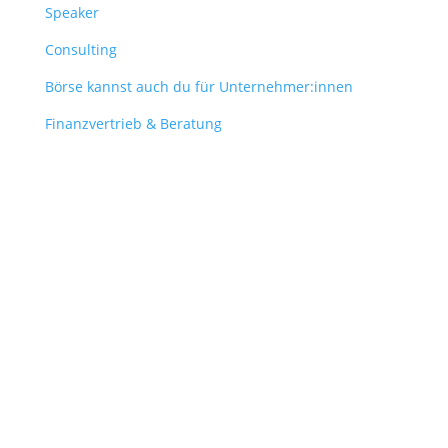
Speaker
Consulting
Börse kannst auch du für Unternehmer:innen
Finanzvertrieb & Beratung
Contact
obergantschnig@obergantschnig.at
+ 43 664 220 56 42
Stattegger Straße 206
8046 Stattegg
Österreich