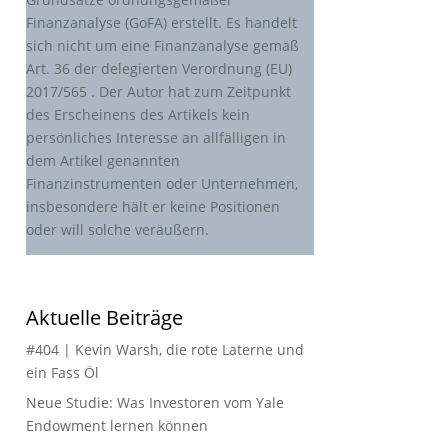
Finanzanalyse (GoFA) erstellt. Es handelt
sich nicht um eine Finanzanalyse gemäß
Art. 36 der delegierten Verordnung (EU)
2017/565 . Der Autor hat zum Zeitpunkt
des Erscheinens des Artikels kein
persönliches Interesse an allfälligen in
dem Artikel genannten
Finanzinstrumenten oder Unternehmen,
insbesondere hält er keine Positionen
oder will solche veräußern.
Aktuelle Beiträge
#404 | Kevin Warsh, die rote Laterne und
ein Fass Öl
Neue Studie: Was Investoren vom Yale
Endowment lernen können