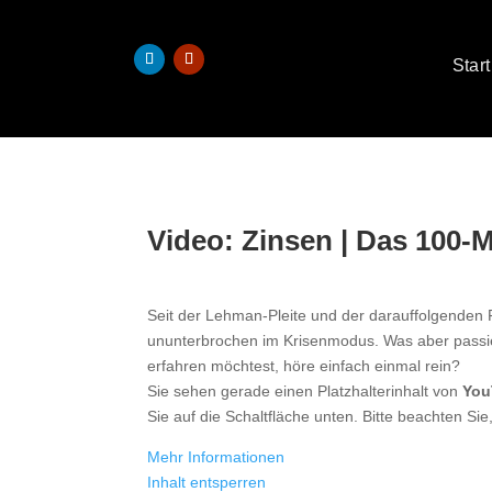
Start
Video: Zinsen | Das 100-
Seit der Lehman-Pleite und der darauffolgenden 
ununterbrochen im Krisenmodus. Was aber passi
erfahren möchtest, höre einfach einmal rein?
Sie sehen gerade einen Platzhalterinhalt von
You
Sie auf die Schaltfläche unten. Bitte beachten S
Mehr Informationen
Inhalt entsperren