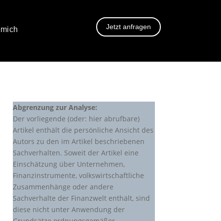
Jetzt anfragen
 mich
Abgrenzung zur Analyse:
Der vorliegende (oder: hier abrufbare)
Artikel enthält die persönliche Ansicht des
Autors zu den im Artikel beschriebenen
Sachverhalten. Soweit der Artikel eine
Einschätzung über Unternehmen,
Finanzinstrumente, volkswirtschaftliche
Zusammenhänge oder andere
Sachverhalte der Finanzwelt enthält, sind
diese nicht unter Anwendung der
Grundsätze ordnungsgemäßer