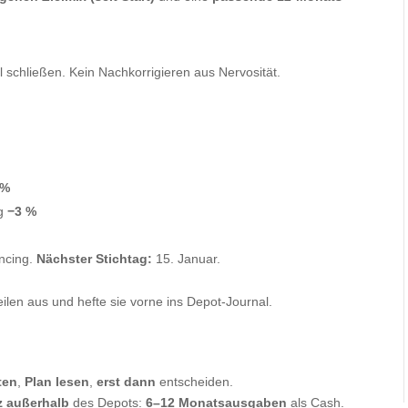
 schließen. Kein Nachkorrigieren aus Nervosität.
 %
ng
−3 %
ncing.
Nächster Stichtag:
15. Januar.
eilen aus und hefte sie vorne ins Depot-Journal.
ten
,
Plan lesen
,
erst dann
entscheiden.
z außerhalb
des Depots:
6–12 Monatsausgaben
als Cash.