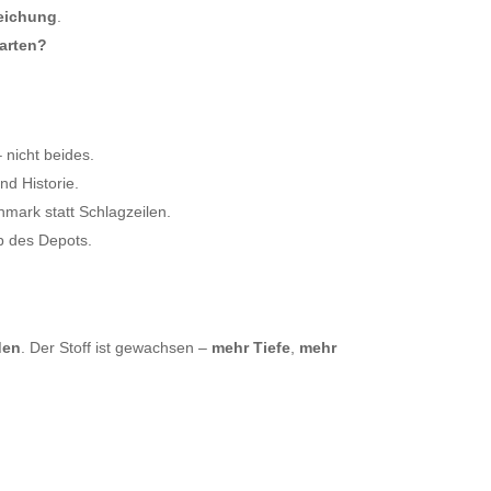
weichung
.
arten?
 nicht beides.
nd Historie.
mark statt Schlagzeilen.
b des Depots.
den
. Der Stoff ist gewachsen –
mehr Tiefe
,
mehr