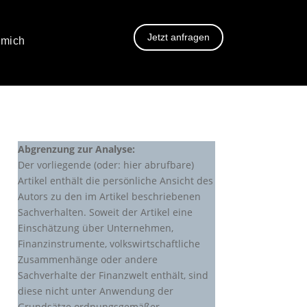
Jetzt anfragen
 mich
Abgrenzung zur Analyse:
Der vorliegende (oder: hier abrufbare)
Artikel enthält die persönliche Ansicht des
Autors zu den im Artikel beschriebenen
Sachverhalten. Soweit der Artikel eine
Einschätzung über Unternehmen,
Finanzinstrumente, volkswirtschaftliche
Zusammenhänge oder andere
Sachverhalte der Finanzwelt enthält, sind
diese nicht unter Anwendung der
Grundsätze ordnungsgemäßer