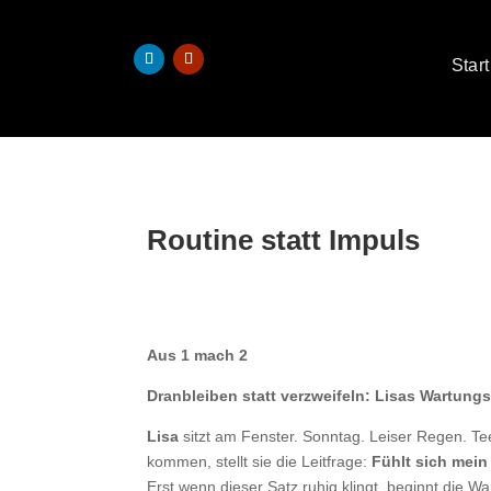
Start
Routine statt Impuls
Aus 1 mach 2
Dranbleiben statt verzweifeln: Lisas Wartungs
Lisa
sitzt am Fenster. Sonntag. Leiser Regen. Tee
kommen, stellt sie die Leitfrage:
Fühlt sich mei
Erst wenn dieser Satz ruhig klingt, beginnt die Wa