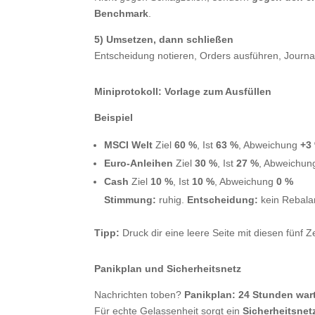
Benchmark
.
5) Umsetzen, dann schließen
Entscheidung notieren, Orders ausführen, Journal
Miniprotokoll: Vorlage zum Ausfüllen
Beispiel
MSCI Welt
Ziel
60 %
, Ist
63 %
, Abweichung
+3
Euro-Anleihen
Ziel
30 %
, Ist
27 %
, Abweichu
Cash
Ziel
10 %
, Ist
10 %
, Abweichung
0 %
Stimmung:
ruhig.
Entscheidung:
kein Rebala
Tipp:
Druck dir eine leere Seite mit diesen fünf Z
Panikplan und Sicherheitsnetz
Nachrichten toben?
Panikplan:
24 Stunden war
Für echte Gelassenheit sorgt ein
Sicherheitsnet