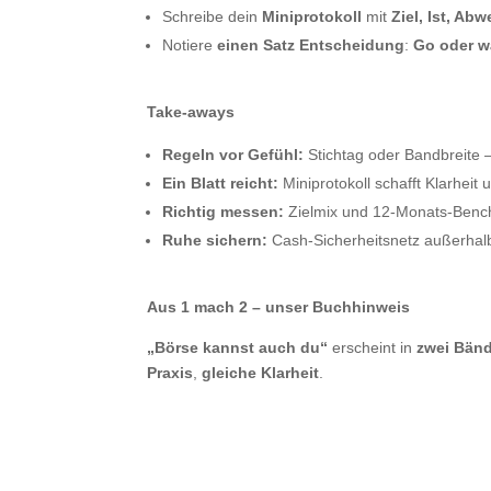
Schreibe dein
Miniprotokoll
mit
Ziel, Ist, Ab
Notiere
einen Satz Entscheidung
:
Go oder w
Take-aways
Regeln vor Gefühl:
Stichtag oder Bandbreite –
Ein Blatt reicht:
Miniprotokoll schafft Klarheit u
Richtig messen:
Zielmix und 12-Monats-Bench
Ruhe sichern:
Cash-Sicherheitsnetz außerhal
Aus 1 mach 2 – unser Buchhinweis
„Börse kannst auch du“
erscheint in
zwei Bän
Praxis
,
gleiche Klarheit
.