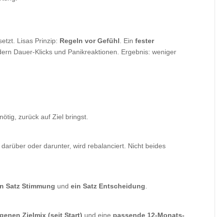
etzt. Lisas Prinzip:
Regeln vor Gefühl
. Ein
fester
ern Dauer-Klicks und Panikreaktionen. Ergebnis: weniger
ötig, zurück auf Ziel bringst.
l darüber oder darunter, wird rebalanciert. Nicht beides
in Satz Stimmung
und
ein Satz Entscheidung
.
enen Zielmix (seit Start)
und eine
passende 12-Monats-