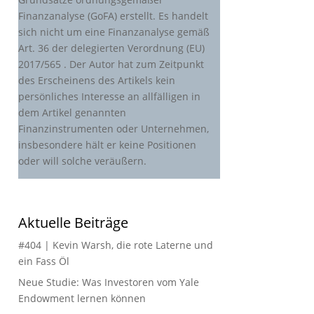
Finanzanalyse (GoFA) erstellt. Es handelt
sich nicht um eine Finanzanalyse gemäß
Art. 36 der delegierten Verordnung (EU)
2017/565 . Der Autor hat zum Zeitpunkt
des Erscheinens des Artikels kein
persönliches Interesse an allfälligen in
dem Artikel genannten
Finanzinstrumenten oder Unternehmen,
insbesondere hält er keine Positionen
oder will solche veräußern.
Aktuelle Beiträge
#404 | Kevin Warsh, die rote Laterne und
ein Fass Öl
Neue Studie: Was Investoren vom Yale
Endowment lernen können