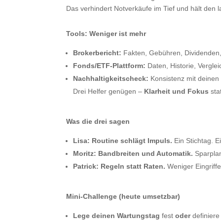
Das verhindert Notverkäufe im Tief und hält den la
Tools: Weniger ist mehr
Brokerbericht:
Fakten, Gebühren, Dividenden,
Fonds/ETF-Plattform:
Daten, Historie, Vergle
Nachhaltigkeitscheck:
Konsistenz mit deinen
Drei Helfer genügen –
Klarheit und Fokus
stat
Was die drei sagen
Lisa:
Routine schlägt Impuls.
Ein Stichtag. Ei
Moritz:
Bandbreiten und Automatik.
Sparplan
Patrick:
Regeln statt Raten.
Weniger Eingriffe 
Mini-Challenge (heute umsetzbar)
Lege deinen Wartungstag
fest
oder
definier