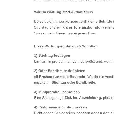
Warum Wartung statt Aktionismus
Börse belohnt, wer
konsequent kleine Schritte
s
Stichtag
und ein
klarer Toleranzkorridor
verhind
Stress, mehr Treue zum eigenen Plan.
Lisas Wartungsroutine in 5 Schritten
1) Stichtag festlegen
Ein Termin pro Jahr, an dem du prüfst und, wenn n
2) Oder Bandbreite definieren
±5 Prozentpunkte je Baustein
. Weicht ein Antei
mischen –
Stichtag oder Bandbreite
.
3) Miniprotokoll schreiben
Eine Seite genügt:
Ziel. Ist. Abweichung.
plus
e
4) Performance richtig messen
Nicht gegen Schlagzeilen, sondern
gegen den eig