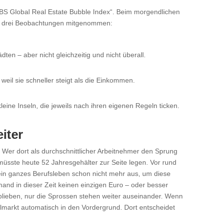
UBS Global Real Estate Bubble Index“. Beim morgendlichen
nd drei Beobachtungen mitgenommen:
ten – aber nicht gleichzeitig und nicht überall.
 weil sie schneller steigt als die Einkommen.
kleine Inseln, die jeweils nach ihren eigenen Regeln ticken.
iter
 Wer dort als durchschnittlicher Arbeitnehmer den Sprung
üsste heute 52 Jahresgehälter zur Seite legen. Vor rund
ein ganzes Berufsleben schon nicht mehr aus, um diese
and in dieser Zeit keinen einzigen Euro – oder besser
geblieben, nur die Sprossen stehen weiter auseinander. Wenn
italmarkt automatisch in den Vordergrund. Dort entscheidet
.