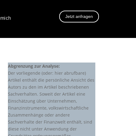
Jetzt anfragen
 mich
Abgrenzung zur Analyse:
Der vorliegende (oder: hier abrufbare)
Artikel enthält die persönliche Ansicht des
Autors zu den im Artikel beschriebenen
Sachverhalten. Soweit der Artikel eine
Einschätzung über Unternehmen,
Finanzinstrumente, volkswirtschaftliche
Zusammenhänge oder andere
Sachverhalte der Finanzwelt enthält, sind
diese nicht unter Anwendung der
Grundsätze ordnungsgemäßer