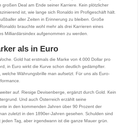
 großen Deal am Ende seiner Karriere. Kein plötzlicher
zinierend ist, wie lange sich Ronaldo im Profigeschäft hält.
 Fußballer aller Zeiten in Erinnerung zu bleiben. Große
 Ronaldo brauchte wohl mehr als drei Karrieren eines
 des Milliardärsindex aufgenommen zu werden.
ärker als in Euro
oche. Gold hat erstmals die Marke von 4.000 Dollar pro
rd, in Euro wirkt die Kurve schon deutlich gedämpfter.
 welche Währungsbrille man aufsetzt. Für uns als Euro-
rformance.
 weiter auf. Riesige Devisenberge, ergänzt durch Gold. Kein
tergrund. Und auch Österreich erzählt seine
önnte in den kommenden Jahren über 90 Prozent der
 man zuletzt in den 1890er-Jahren gesehen. Schulden sind
 jeden Tag, aber irgendwann ist die ganze Mauer grün.