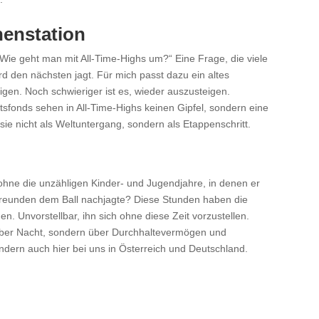
henstation
Wie geht man mit All-Time-Highs um?“ Eine Frage, die viele
rd den nächsten jagt. Für mich passt dazu ein altes
eigen. Noch schwieriger ist es, wieder auszusteigen.
tsfonds sehen in All-Time-Highs keinen Gipfel, sondern eine
sie nicht als Weltuntergang, sondern als Etappenschritt.
hne die unzähligen Kinder- und Jugendjahre, in denen er
 Freunden dem Ball nachjagte? Diese Stunden haben die
nen. Unvorstellbar, ihn sich ohne diese Zeit vorzustellen.
 über Nacht, sondern über Durchhaltevermögen und
ondern auch hier bei uns in Österreich und Deutschland.