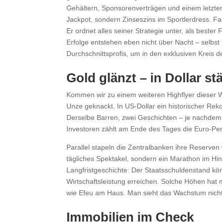
Gehältern, Sponsorenverträgen und einem letzten
Jackpot, sondern Zinseszins im Sportlerdress. Fas
Er ordnet alles seiner Strategie unter, als bester
Erfolge entstehen eben nicht über Nacht – selbst
Durchschnittsprofis, um in den exklusiven Kreis
Gold glänzt – in Dollar st
Kommen wir zu einem weiteren Highflyer dieser W
Unze geknackt. In US-Dollar ein historischer Reko
Derselbe Barren, zwei Geschichten – je nachdem,
Investoren zählt am Ende des Tages die Euro-Pe
Parallel stapeln die Zentralbanken ihre Reserven
tägliches Spektakel, sondern ein Marathon im Hin
Langfristgeschichte: Der Staatsschuldenstand k
Wirtschaftsleistung erreichen. Solche Höhen hat
wie Efeu am Haus. Man sieht das Wachstum nicht
Immobilien im Check