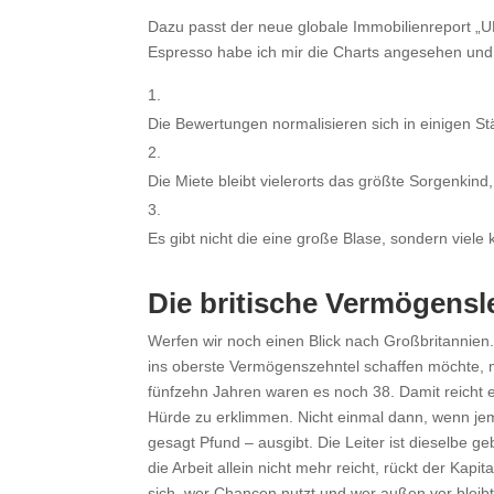
Dazu passt der neue globale Immobilienreport „
Espresso habe ich mir die Charts angesehen u
Die Bewertungen normalisieren sich in einigen Städ
Die Miete bleibt vielerorts das größte Sorgenkind,
Es gibt nicht die eine große Blase, sondern viele 
Die britische Vermögensle
Werfen wir noch einen Blick nach Großbritannien.
ins oberste Vermögenszehntel schaffen möchte, m
fünfzehn Jahren waren es noch 38. Damit reicht 
Hürde zu erklimmen. Nicht einmal dann, wenn jem
gesagt Pfund – ausgibt. Die Leiter ist dieselbe 
die Arbeit allein nicht mehr reicht, rückt der Kap
sich, wer Chancen nutzt und wer außen vor bleibt