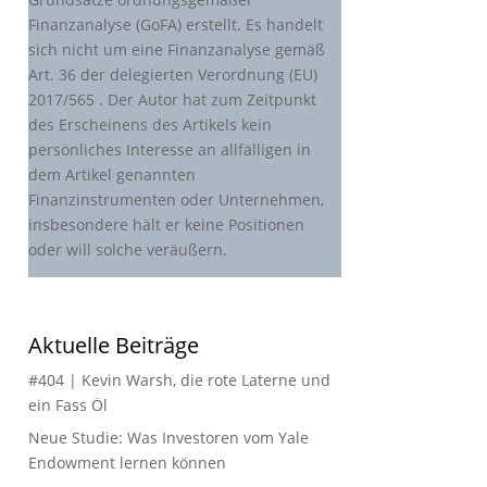
Finanzanalyse (GoFA) erstellt. Es handelt
sich nicht um eine Finanzanalyse gemäß
Art. 36 der delegierten Verordnung (EU)
2017/565 . Der Autor hat zum Zeitpunkt
des Erscheinens des Artikels kein
persönliches Interesse an allfälligen in
dem Artikel genannten
Finanzinstrumenten oder Unternehmen,
insbesondere hält er keine Positionen
oder will solche veräußern.
Aktuelle Beiträge
#404 | Kevin Warsh, die rote Laterne und
ein Fass Öl
Neue Studie: Was Investoren vom Yale
Endowment lernen können