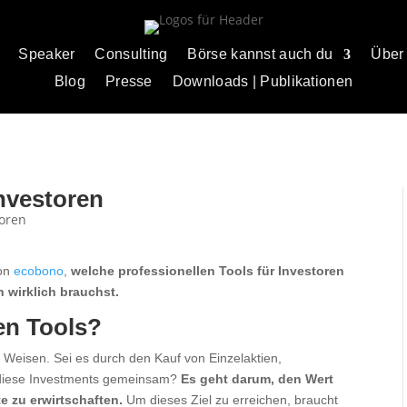
Speaker
Consulting
Börse kannst auch du
Über
Blog
Presse
Downloads | Publikationen
Investoren
von
ecobono
,
welche professionellen Tools für Investoren
h wirklich brauchst.
en Tools?
 Weisen. Sei es durch den Kauf von Einzelaktien,
 diese Investments gemeinsam?
Es geht darum, den Wert
e zu erwirtschaften.
Um dieses Ziel zu erreichen, braucht