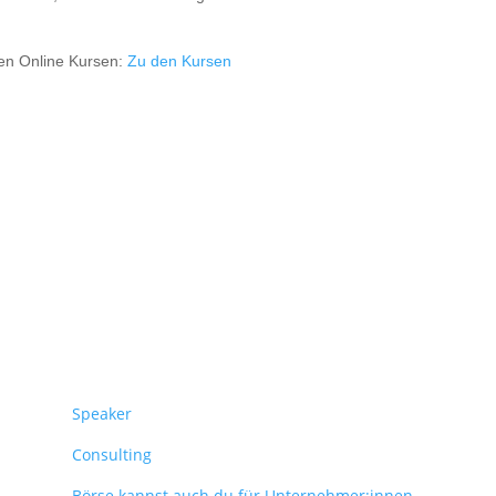
ren Online Kursen:
Zu den Kursen
Überblick
Speaker
Consulting
Börse kannst auch du für Unternehmer:innen