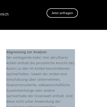
Jetzt anfragen
 mich
Abgrenzung zur Analyse:
Der vorliegende (oder: hier abrufbare)
Artikel enthält die persönliche Ansicht des
Autors zu den im Artikel beschriebenen
Sachverhalten. Soweit der Artikel eine
Einschätzung über Unternehmen,
Finanzinstrumente, volkswirtschaftliche
Zusammenhänge oder andere
Sachverhalte der Finanzwelt enthält, sind
diese nicht unter Anwendung der
Grundsätze ordnungsgemäßer