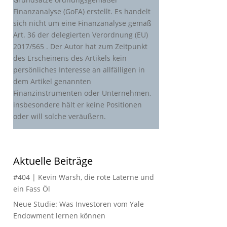
Finanzanalyse (GoFA) erstellt. Es handelt
sich nicht um eine Finanzanalyse gemäß
Art. 36 der delegierten Verordnung (EU)
2017/565 . Der Autor hat zum Zeitpunkt
des Erscheinens des Artikels kein
persönliches Interesse an allfälligen in
dem Artikel genannten
Finanzinstrumenten oder Unternehmen,
insbesondere hält er keine Positionen
oder will solche veräußern.
Aktuelle Beiträge
#404 | Kevin Warsh, die rote Laterne und
ein Fass Öl
Neue Studie: Was Investoren vom Yale
Endowment lernen können