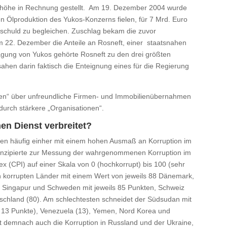
enhöhe in Rechnung gestellt. Am 19. Dezember 2004 wurde
 Ölproduktion des Yukos-Konzerns fielen, für 7 Mrd. Euro
erschuld zu begleichen. Zuschlag bekam die zuvor
am 22. Dezember die Anteile an Rosneft, einer staatsnahen
agung von Yukos gehörte Rosneft zu den drei größten
ahen darin faktisch die Enteignung eines für die Regierung
ngen“ über unfreundliche Firmen- und Immobilienübernahmen
urch stärkere „Organisationen“.
hen Dienst verbreitet?
ehen häufig einher mit einem hohen Ausmaß an Korruption im
 konzipierte zur Messung der wahrgenommenen Korruption im
ex (CPI) auf einer Skala von 0 (hochkorrupt) bis 100 (sehr
n korrupten Länder mit einem Wert von jeweils 88 Dänemark,
 Singapur und Schweden mit jeweils 85 Punkten, Schweiz
schland (80). Am schlechtesten schneidet der Südsudan mit
e 13 Punkte), Venezuela (13), Yemen, Nord Korea und
ist demnach auch die Korruption in Russland und der Ukraine,