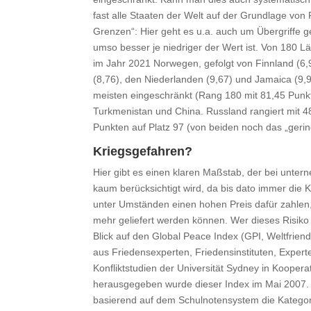
fast alle Staaten der Welt auf der Grundlage vo
Grenzen“: Hier geht es u.a. auch um Übergriffe ge
umso besser je niedriger der Wert ist. Von 180 Lä
im Jahr 2021 Norwegen, gefolgt von Finnland (6
(8,76), den Niederlanden (9,67) und Jamaica (9,9
meisten eingeschränkt (Rang 180 mit 81,45 Punkten
Turkmenistan und China. Russland rangiert mit 4
Punkten auf Platz 97 (von beiden noch das „gerin
Kriegsgefahren?
Hier gibt es einen klaren Maßstab, der bei unte
kaum berücksichtigt wird, da bis dato immer die 
unter Umständen einen hohen Preis dafür zahlen,
mehr geliefert werden können. Wer dieses Risiko 
Blick auf den Global Peace Index (GPI, Weltfrie
aus Friedensexperten, Friedensinstituten, Expe
Konfliktstudien der Universität Sydney in Kooperat
herausgegeben wurde dieser Index im Mai 2007. E
basierend auf dem Schulnotensystem die Kategorie