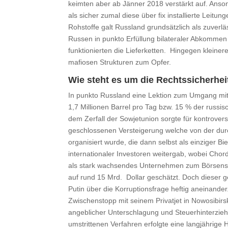
keimten aber ab Jänner 2018 verstärkt auf. Anso
als sicher zumal diese über fix installierte Leitu
Rohstoffe galt Russland grundsätzlich als zuverlä
Russen in punkto Erfüllung bilateraler Abkomme
funktionierten die Lieferketten. Hingegen kleiner
mafiosen Strukturen zum Opfer.
Wie steht es um die Rechtssicherhe
In punkto Russland eine Lektion zum Umgang mit 
1,7 Millionen Barrel pro Tag bzw. 15 % der russi
dem Zerfall der Sowjetunion sorgte für kontrove
geschlossenen Versteigerung welche von der du
organisiert wurde, die dann selbst als einziger Bi
internationaler Investoren weitergab, wobei Chor
als stark wachsendes Unternehmen zum Börsens
auf rund 15 Mrd. Dollar geschätzt. Doch dieser 
Putin über die Korruptionsfrage heftig aneinand
Zwischenstopp mit seinem Privatjet in Nowosibir
angeblicher Unterschlagung und Steuerhinterzieh
umstrittenen Verfahren erfolgte eine langjährige 