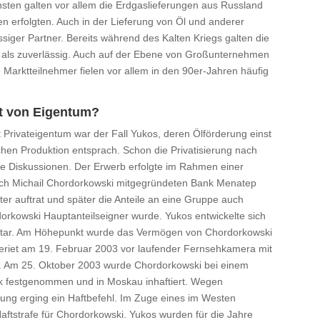
nsten galten vor allem die Erdgaslieferungen aus Russland
ngen erfolgten. Auch in der Lieferung von Öl und anderer
ssiger Partner. Bereits während des Kalten Kriegs galten die
n als zuverlässig. Auch auf der Ebene von Großunternehmen
e Marktteilnehmer fielen vor allem in den 90er-Jahren häufig
it von Eigentum?
Privateigentum war der Fall Yukos, deren Ölförderung einst
schen Produktion entsprach. Schon die Privatisierung nach
rse Diskussionen. Der Erwerb erfolgte im Rahmen einer
rch Michail Chordorkowski mitgegründeten Bank Menatep
eter auftrat und später die Anteile an eine Gruppe auch
dorkowski Hauptanteilseigner wurde. Yukos entwickelte sich
tar. Am Höhepunkt wurde das Vermögen von Chordorkowski
geriet am 19. Februar 2003 vor laufender Fernsehkamera mit
er. Am 25. Oktober 2003 wurde Chordorkowski bei einem
sk festgenommen und in Moskau inhaftiert. Wegen
ung erging ein Haftbefehl. Im Zuge eines im Westen
Haftstrafe für Chordorkowski. Yukos wurden für die Jahre