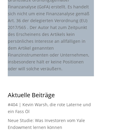
Finanzanalyse (GoFA) erstellt. Es handelt
sich nicht um eine Finanzanalyse gemäß
Art. 36 der delegierten Verordnung (EU)
2017/565 . Der Autor hat zum Zeitpunkt
des Erscheinens des Artikels kein
persönliches Interesse an allfälligen in
dem Artikel genannten
Finanzinstrumenten oder Unternehmen,
insbesondere hält er keine Positionen
oder will solche veräußern.
Aktuelle Beiträge
#404 | Kevin Warsh, die rote Laterne und
ein Fass Öl
Neue Studie: Was Investoren vom Yale
Endowment lernen können