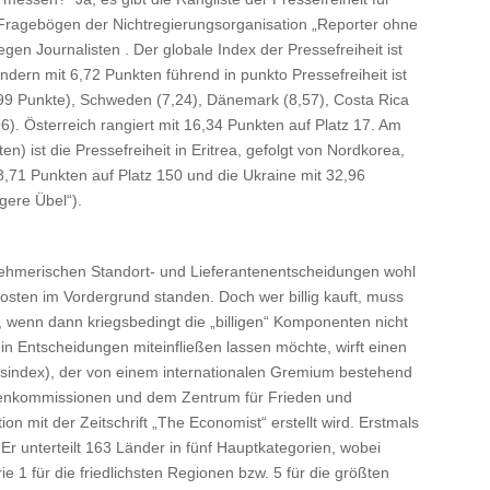
n Fragebögen der Nichtregierungsorganisation „Reporter ohne
gen Journalisten . Der globale Index der Pressefreiheit ist
ndern mit 6,72 Punkten führend in punkto Pressefreiheit ist
,99 Punkte), Schweden (7,24), Dänemark (8,57), Costa Rica
6). Österreich rangiert mit 16,34 Punkten auf Platz 17. Am
) ist die Pressefreiheit in Eritrea, gefolgt von Nordkorea,
8,71 Punkten auf Platz 150 und die Ukraine mit 32,96
gere Übel“).
rnehmerischen Standort- und Lieferantenentscheidungen wohl
Kosten im Vordergrund standen. Doch wer billig kauft, muss
 wenn dann kriegsbedingt die „billigen“ Komponenten nicht
in Entscheidungen miteinfließen lassen möchte, wirft einen
ndsindex), der von einem internationalen Gremium bestehend
rtenkommissionen und dem Zentrum für Frieden und
ion mit der Zeitschrift „The Economist“ erstellt wird. Erstmals
r unterteilt 163 Länder in fünf Hauptkategorien, wobei
 1 für die friedlichsten Regionen bzw. 5 für die größten