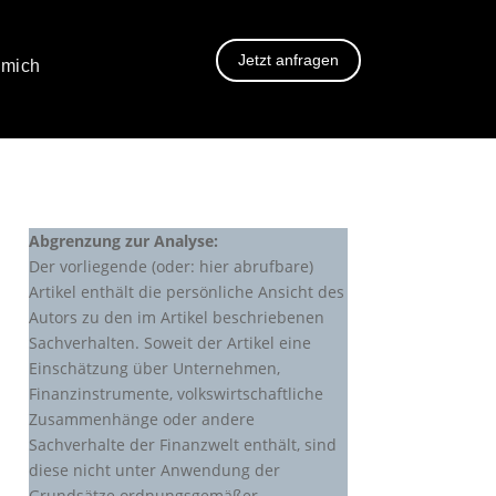
Jetzt anfragen
 mich
Abgrenzung zur Analyse:
Der vorliegende (oder: hier abrufbare)
Artikel enthält die persönliche Ansicht des
Autors zu den im Artikel beschriebenen
Sachverhalten. Soweit der Artikel eine
Einschätzung über Unternehmen,
Finanzinstrumente, volkswirtschaftliche
Zusammenhänge oder andere
Sachverhalte der Finanzwelt enthält, sind
diese nicht unter Anwendung der
Grundsätze ordnungsgemäßer