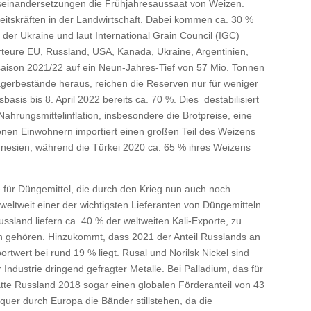
useinandersetzungen die Frühjahresaussaat von Weizen.
eitskräften in der Landwirtschaft. Dabei kommen ca. 30 %
er Ukraine und laut International Grain Council (IGC)
teure EU, Russland, USA, Kanada, Ukraine, Argentinien,
esaison 2021/22 auf ein Neun-Jahres-Tief von 57 Mio. Tonnen
agerbestände heraus, reichen die Reserven nur für weniger
asis bis 8. April 2022 bereits ca. 70 %. Dies destabilisiert
ahrungsmittelinflation, insbesondere die Brotpreise, eine
lionen Einwohnern importiert einen großen Teil des Weizens
Tunesien, während die Türkei 2020 ca. 65 % ihres Weizens
e für Düngemittel, die durch den Krieg nun auch noch
eltweit einer der wichtigsten Lieferanten von Düngemitteln
sland liefern ca. 40 % der weltweiten Kali-Exporte, zu
n gehören. Hinzukommt, dass 2021 der Anteil Russlands an
twert bei rund 19 % liegt. Rusal und Norilsk Nickel sind
 Industrie dringend gefragter Metalle. Bei Palladium, das für
hatte Russland 2018 sogar einen globalen Förderanteil von 43
quer durch Europa die Bänder stillstehen, da die