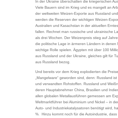
In der Ukraine überschatten die kriegerischen A
Viele Bauern sind im Krieg und es mangelt an Arb
der weltweiten Weizen-Exporte aus Russland und d
werden die Reserven der wichtigen Weizen-Expor
Australien und Kasachstan in der aktuellen Ernt
fallen. Rechnet man russische und ukrainische L
als drei Wochen. Der Weizenpreis stieg auf Jahresb
die politische Lage in ärmeren Ländern in denen N
wichtige Rolle spielen. Ägypten mit über 100 Mil
aus Russland und der Ukraine, gleiches gilt für 
aus Russland bezog.
Und bereits vor dem Krieg explodierten die Preis
„Mangelware“ geworden sind, denn: Russland ist w
und verwandten Rohstoffen. Russland und Weißrus
deren Hauptabnehmer China, Brasilien und Indie
allen globalen Metallausführen gemessen am Expor
Weltmarktführer bei Aluminium und Nickel – in der
Auto- und Industriekatalysatoren benötigt wird, 
%. Hinzu kommt noch für die Autoindustrie, dass 