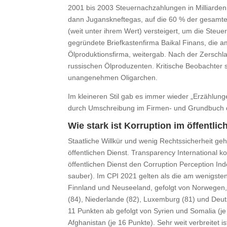
2001 bis 2003 Steuernachzahlungen in Milliard
dann Juganskneftegas, auf die 60 % der gesamten
(weit unter ihrem Wert) versteigert, um die Steu
gegründete Briefkastenfirma Baikal Finans, die 
Ölproduktionsfirma, weitergab. Nach der Zerschl
russischen Ölproduzenten. Kritische Beobachter s
unangenehmen Oligarchen.
Im kleineren Stil gab es immer wieder „Erzählu
durch Umschreibung im Firmen- und Grundbuch d
Wie stark ist Korruption im öffentlic
Staatliche Willkür und wenig Rechtssicherheit g
öffentlichen Dienst. Transparency International
öffentlichen Dienst den Corruption Perception Ind
sauber). Im CPI 2021 gelten als die am wenigste
Finnland und Neuseeland, gefolgt von Norwegen,
(84), Niederlande (82), Luxemburg (81) und Deut
11 Punkten ab gefolgt von Syrien und Somalia (j
Afghanistan (je 16 Punkte). Sehr weit verbreitet 