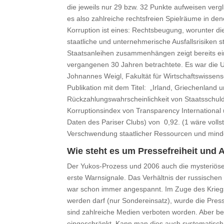
die jeweils nur 29 bzw. 32 Punkte aufweisen vergl
es also zahlreiche rechtsfreien Spielräume in d
Korruption ist eines: Rechtsbeugung, worunter die
staatliche und unternehmerische Ausfallsrisiken s
Staatsanleihen zusammenhängen zeigt bereits ei
vergangenen 30 Jahren betrachtete. Es war die 
Johnannes Weigl, Fakultät für Wirtschaftswissens
Publikation mit dem Titel: „Irland, Griechenland u
Rückzahlungswahrscheinlichkeit von Staatsschuld
Korruptionsindex von Transparency International
Daten des Pariser Clubs) von 0,92. (1 wäre vollstä
Verschwendung staatlicher Ressourcen und minder
Wie steht es um Pressefreiheit und
Der Yukos-Prozess und 2006 auch die mysteriöse
erste Warnsignale. Das Verhältnis der russischen
war schon immer angespannt. Im Zuge des Kriegs 
werden darf (nur Sondereinsatz), wurde die Press
sind zahlreiche Medien verboten worden. Aber ber
eingeschränkt. Kann man dies auch systematisch m