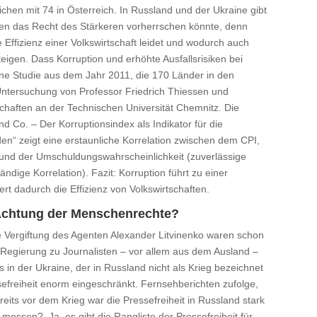
ichen mit 74 in Österreich. In Russland und der Ukraine gibt
enen das Recht des Stärkeren vorherrschen könnte, denn
 Effizienz einer Volkswirtschaft leidet und wodurch auch
teigen. Dass Korruption und erhöhte Ausfallsrisiken bei
ne Studie aus dem Jahr 2011, die 170 Länder in den
Untersuchung von Professor Friedrich Thiessen und
chaften an der Technischen Universität Chemnitz. Die
nd Co. – Der Korruptionsindex als Indikator für die
en“ zeigt eine erstaunliche Korrelation zwischen dem CPI,
 und der Umschuldungswahrscheinlichkeit (zuverlässige
ndige Korrelation). Fazit: Korruption führt zu einer
t dadurch die Effizienz von Volkswirtschaften.
 Achtung der Menschenrechte?
 Vergiftung des Agenten Alexander Litvinenko waren schon
 Regierung zu Journalisten – vor allem aus dem Ausland –
in der Ukraine, der in Russland nicht als Krieg bezeichnet
efreiheit enorm eingeschränkt. Fernsehberichten zufolge,
eits vor dem Krieg war die Pressefreiheit in Russland stark
essen? Ja, es gibt die Rangliste der Pressefreiheit für