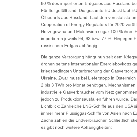
80 % des importierten Erdgases aus Russland be
Fünftel gefüllt sind. Die gesamte EU deckt laut
Ölbedarfs aus Russland. Laut den von statista un
Cooperation of Energy Regulators für 2020 verö
Herzegowina und Moldawien sogar 100 % ihres Er
importieren jeweils 94; 93 bzw. 77 %. Hingegen F
russischem Erdgas abhängig.
Die ganze Versorgung hängt nun seit dem Krieg
drohen seitens internationaler Energieboykotts 
kriegsbedingten Unterbrechung der Gasversorgun
Ukraine. Zwar muss bei Lieferstopp in Österreich
2 bis 3 TWh pro Monat benötigen. Mechanismen 
industrielle Gasverbraucher vom Netz genomme
jedoch zu Produktionsausfällen führen würde. Das i
Lichtblick: Zahlreiche LNG-Schiffe aus den USA s
immer mehr Flüssiggas-Schiffe von Asien nach Eu
Zeche zahlen die Endverbraucher. Schließlich s
es gibt noch weitere Abhängigkeiten: