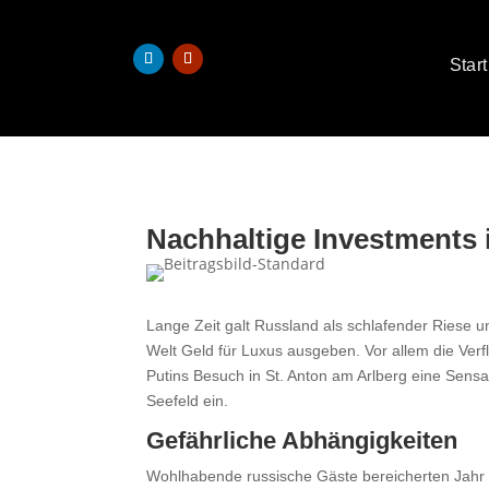
Start
Nachhaltige Investments 
Lange Zeit galt Russland als schlafender Riese un
Welt Geld für Luxus ausgeben. Vor allem die Ver
Putins Besuch in St. Anton am Arlberg eine Sens
Seefeld ein.
Gefährliche Abhängigkeiten
Wohlhabende russische Gäste bereicherten Jahr f