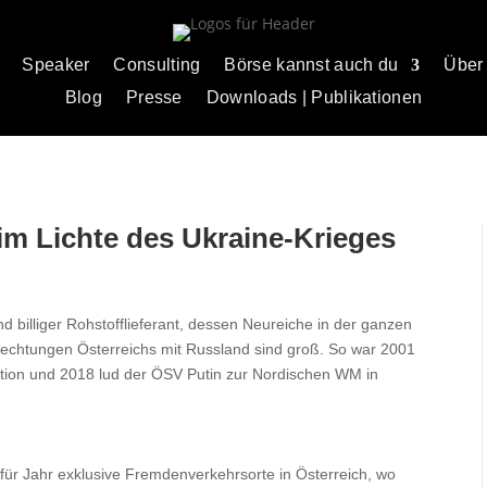
Speaker
Consulting
Börse kannst auch du
Über
Blog
Presse
Downloads | Publikationen
im Lichte des Ukraine-Krieges
d billiger Rohstofflieferant, dessen Neureiche in der ganzen
flechtungen Österreichs mit Russland sind groß. So war 2001
ation und 2018 lud der ÖSV Putin zur Nordischen WM in
ür Jahr exklusive Fremdenverkehrsorte in Österreich, wo