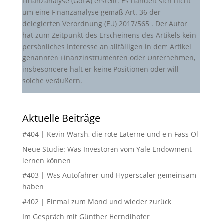
Finanzanalyse (GoFA) erstellt. Es handelt sich nicht
um eine Finanzanalyse gemäß Art. 36 der
delegierten Verordnung (EU) 2017/565 . Der Autor
hat zum Zeitpunkt des Erscheinens des Artikels kein
persönliches Interesse an allfälligen in dem Artikel
genannten Finanzinstrumenten oder Unternehmen,
insbesondere hält er keine Positionen oder will
solche veräußern.
Aktuelle Beiträge
#404 | Kevin Warsh, die rote Laterne und ein Fass Öl
Neue Studie: Was Investoren vom Yale Endowment
lernen können
#403 | Was Autofahrer und Hyperscaler gemeinsam
haben
#402 | Einmal zum Mond und wieder zurück
Im Gespräch mit Günther Herndlhofer