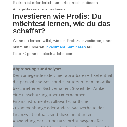
Risiken ist erforderlich, um erfolgreich in diesen
Anlageklassen zu investieren.
Investieren wie Profis: Du
möchtest lernen, wie du das
schaffst?
Wenn du lernen willst, wie ein Profi zu investieren, dann
nimm an unseren
Investment Seminaren
teil.
Foto: © goami – stock.adobe.com
Abgrenzung zur Analyse:
Der vorliegende (oder: hier abrufbare) Artikel enthält
die persönliche Ansicht des Autors zu den im Artikel
beschriebenen Sachverhalten. Soweit der Artikel
eine Einschätzung über Unternehmen,
Finanzinstrumente, volkswirtschaftliche
Zusammenhänge oder andere Sachverhalte der
Finanzwelt enthält, sind diese nicht unter
Anwendung der Grundsätze ordnungsgemäßer