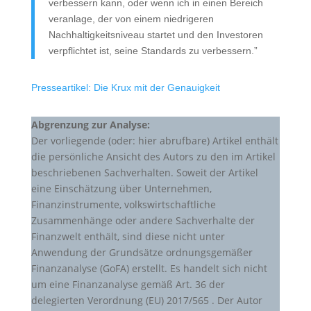
verbessern kann, oder wenn ich in einen Bereich
veranlage, der von einem niedrigeren
Nachhaltigkeitsniveau startet und den Investoren
verpflichtet ist, seine Standards zu verbessern.”
Presseartikel: Die Krux mit der Genauigkeit
Abgrenzung zur Analyse:
Der vorliegende (oder: hier abrufbare) Artikel enthält
die persönliche Ansicht des Autors zu den im Artikel
beschriebenen Sachverhalten. Soweit der Artikel
eine Einschätzung über Unternehmen,
Finanzinstrumente, volkswirtschaftliche
Zusammenhänge oder andere Sachverhalte der
Finanzwelt enthält, sind diese nicht unter
Anwendung der Grundsätze ordnungsgemäßer
Finanzanalyse (GoFA) erstellt. Es handelt sich nicht
um eine Finanzanalyse gemäß Art. 36 der
delegierten Verordnung (EU) 2017/565 . Der Autor