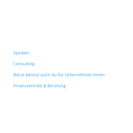
Überblick
Speaker
Consulting
Börse kannst auch du für Unternehmer:innen
Finanzvertrieb & Beratung
Contact
obergantschnig@obergantschnig.at