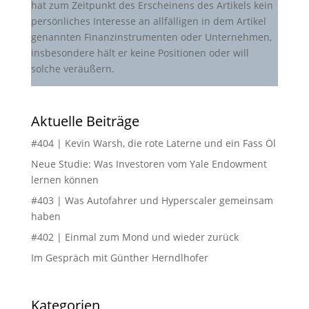
hat zum Zeitpunkt des Erscheinens des Artikels kein
persönliches Interesse an allfälligen in dem Artikel
genannten Finanzinstrumenten oder Unternehmen,
insbesondere hält er keine Positionen oder will
solche veräußern.
Aktuelle Beiträge
#404 | Kevin Warsh, die rote Laterne und ein Fass Öl
Neue Studie: Was Investoren vom Yale Endowment
lernen können
#403 | Was Autofahrer und Hyperscaler gemeinsam
haben
#402 | Einmal zum Mond und wieder zurück
Im Gespräch mit Günther Herndlhofer
Kategorien