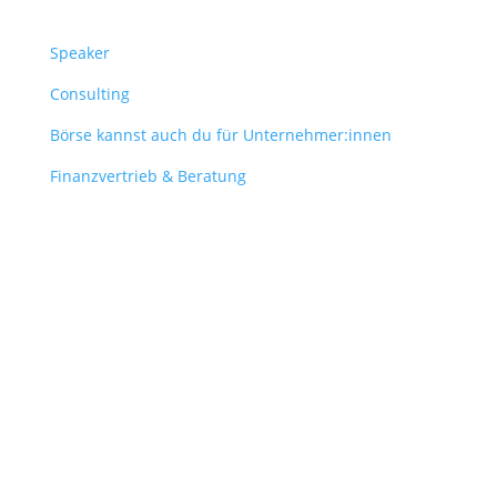
Speaker
Consulting
Börse kannst auch du für Unternehmer:innen
Finanzvertrieb & Beratung
Contact
obergantschnig@obergantschnig.at
+ 43 664 220 56 42
Stattegger Straße 206
8046 Stattegg
Österreich