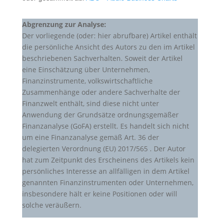
Abgrenzung zur Analyse:
Der vorliegende (oder: hier abrufbare) Artikel enthält
die persönliche Ansicht des Autors zu den im Artikel
beschriebenen Sachverhalten. Soweit der Artikel
eine Einschätzung über Unternehmen,
Finanzinstrumente, volkswirtschaftliche
Zusammenhänge oder andere Sachverhalte der
Finanzwelt enthält, sind diese nicht unter
Anwendung der Grundsätze ordnungsgemäßer
Finanzanalyse (GoFA) erstellt. Es handelt sich nicht
um eine Finanzanalyse gemäß Art. 36 der
delegierten Verordnung (EU) 2017/565 . Der Autor
hat zum Zeitpunkt des Erscheinens des Artikels kein
persönliches Interesse an allfälligen in dem Artikel
genannten Finanzinstrumenten oder Unternehmen,
insbesondere hält er keine Positionen oder will
solche veräußern.