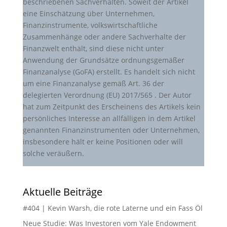
beschriebenen Sachverhalten. Soweit der Artikel
eine Einschätzung über Unternehmen,
Finanzinstrumente, volkswirtschaftliche
Zusammenhänge oder andere Sachverhalte der
Finanzwelt enthält, sind diese nicht unter
Anwendung der Grundsätze ordnungsgemäßer
Finanzanalyse (GoFA) erstellt. Es handelt sich nicht
um eine Finanzanalyse gemäß Art. 36 der
delegierten Verordnung (EU) 2017/565 . Der Autor
hat zum Zeitpunkt des Erscheinens des Artikels kein
persönliches Interesse an allfälligen in dem Artikel
genannten Finanzinstrumenten oder Unternehmen,
insbesondere hält er keine Positionen oder will
solche veräußern.
Aktuelle Beiträge
#404 | Kevin Warsh, die rote Laterne und ein Fass Öl
Neue Studie: Was Investoren vom Yale Endowment