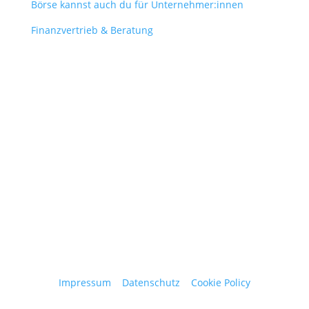
Börse kannst auch du für Unternehmer:innen
Finanzvertrieb & Beratung
Contact
obergantschnig@obergantschnig.at
+ 43 664 220 56 42
Stattegger Straße 206
8046 Stattegg
Österreich
Impressum
|
Datenschutz
|
Cookie Policy