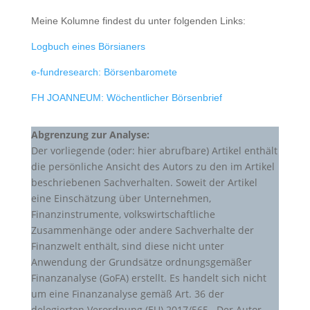
Meine Kolumne findest du unter folgenden Links:
Logbuch eines Börsianers
e-fundresearch: Börsenbaromete
FH JOANNEUM: Wöchentlicher Börsenbrief
Abgrenzung zur Analyse:
Der vorliegende (oder: hier abrufbare) Artikel enthält
die persönliche Ansicht des Autors zu den im Artikel
beschriebenen Sachverhalten. Soweit der Artikel
eine Einschätzung über Unternehmen,
Finanzinstrumente, volkswirtschaftliche
Zusammenhänge oder andere Sachverhalte der
Finanzwelt enthält, sind diese nicht unter
Anwendung der Grundsätze ordnungsgemäßer
Finanzanalyse (GoFA) erstellt. Es handelt sich nicht
um eine Finanzanalyse gemäß Art. 36 der
delegierten Verordnung (EU) 2017/565 . Der Autor