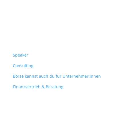
Follow Us
Überblick
Speaker
Consulting
Börse kannst auch du für Unternehmer:innen
Finanzvertrieb & Beratung
Contact
obergantschnig@obergantschnig.at