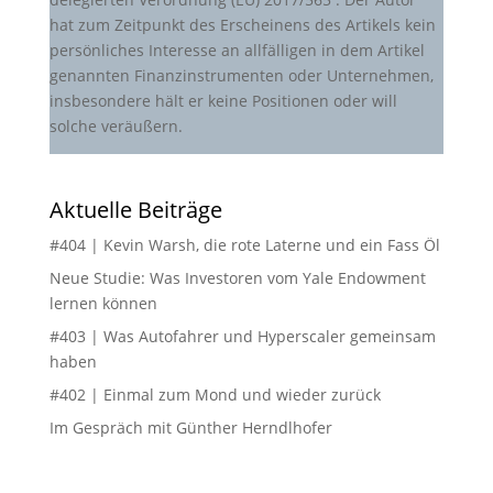
hat zum Zeitpunkt des Erscheinens des Artikels kein
persönliches Interesse an allfälligen in dem Artikel
genannten Finanzinstrumenten oder Unternehmen,
insbesondere hält er keine Positionen oder will
solche veräußern.
Aktuelle Beiträge
#404 | Kevin Warsh, die rote Laterne und ein Fass Öl
Neue Studie: Was Investoren vom Yale Endowment
lernen können
#403 | Was Autofahrer und Hyperscaler gemeinsam
haben
#402 | Einmal zum Mond und wieder zurück
Im Gespräch mit Günther Herndlhofer