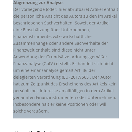
Abgrenzung zur Analyse:
Der vorliegende (oder: hier abrufbare) Artikel enthält
die persönliche Ansicht des Autors zu den im Artikel
beschriebenen Sachverhalten. Soweit der Artikel
eine Einschätzung über Unternehmen,
Finanzinstrumente, volkswirtschaftliche
Zusammenhänge oder andere Sachverhalte der
Finanzwelt enthält, sind diese nicht unter
Anwendung der Grundsätze ordnungsgemäßer
Finanzanalyse (GoFA) erstellt. Es handelt sich nicht
um eine Finanzanalyse gemäß Art. 36 der
delegierten Verordnung (EU) 2017/565 . Der Autor
hat zum Zeitpunkt des Erscheinens des Artikels kein
persönliches Interesse an allfälligen in dem Artikel
genannten Finanzinstrumenten oder Unternehmen,
insbesondere hält er keine Positionen oder will
solche veräußern.