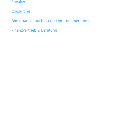
Speaker
Consulting
Börse kannst auch du für Unternehmer:innen
Finanzvertrieb & Beratung
Contact
obergantschnig@obergantschnig.at
+ 43 664 220 56 42
Stattegger Straße 206
8046 Stattegg
Österreich