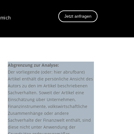
Jetzt anfragen
 mich
Abgrenzung zur Analyse:
Der vorliegende (oder: hier abrufbare)
Artikel enthält die persönliche Ansicht des
Autors zu den im Artikel beschriebenen
Sachverhalten. Soweit der Artikel eine
Einschätzung über Unternehmen,
Finanzinstrumente, volkswirtschaftliche
Zusammenhänge oder andere
Sachverhalte der Finanzwelt enthält, sind
diese nicht unter Anwendung der
Grundsätze ordnungsgemäßer