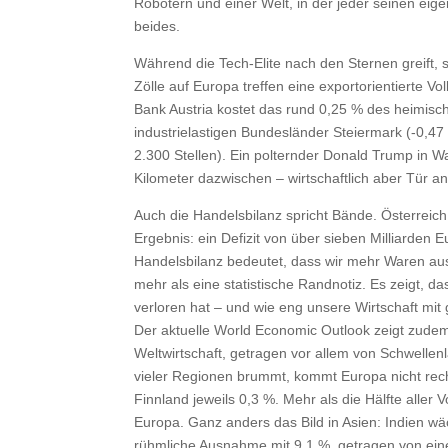
Robotern und einer Welt, in der jeder seinen ei
beides.
Während die Tech-Elite nach den Sternen greift, 
Zölle auf Europa treffen eine exportorientierte V
Bank Austria kostet das rund 0,25 % des heimisc
industrielastigen Bundesländer Steiermark (-0,47
2.300 Stellen). Ein polternder Donald Trump in W
Kilometer dazwischen – wirtschaftlich aber Tür an
Auch die Handelsbilanz spricht Bände. Österreich 
Ergebnis: ein Defizit von über sieben Milliarden E
Handelsbilanz bedeutet, dass wir mehr Waren aus
mehr als eine statistische Randnotiz. Es zeigt, d
verloren hat – und wie eng unsere Wirtschaft mit
Der aktuelle World Economic Outlook zeigt zude
Weltwirtschaft, getragen vor allem von Schwelle
vieler Regionen brummt, kommt Europa nicht rech
Finnland jeweils 0,3 %. Mehr als die Hälfte alle
Europa. Ganz anders das Bild in Asien: Indien wä
rühmliche Ausnahme mit 9,1 %, getragen von eine