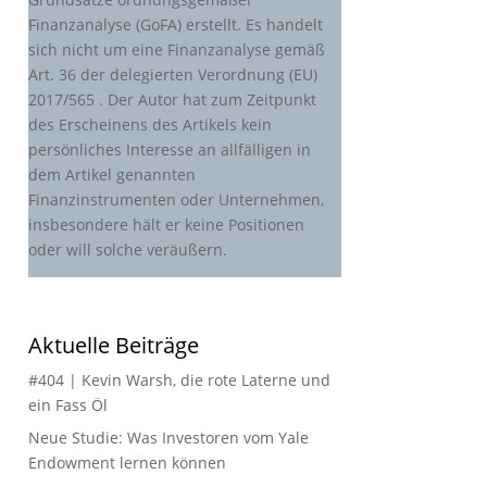
Finanzanalyse (GoFA) erstellt. Es handelt
sich nicht um eine Finanzanalyse gemäß
Art. 36 der delegierten Verordnung (EU)
2017/565 . Der Autor hat zum Zeitpunkt
des Erscheinens des Artikels kein
persönliches Interesse an allfälligen in
dem Artikel genannten
Finanzinstrumenten oder Unternehmen,
insbesondere hält er keine Positionen
oder will solche veräußern.
Aktuelle Beiträge
#404 | Kevin Warsh, die rote Laterne und
ein Fass Öl
Neue Studie: Was Investoren vom Yale
Endowment lernen können