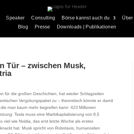
Speaker
Consulting
Börse kannst auch du
Über
Blog
Presse
Downloads | Publikationen
an Tür – zwischen Musk,
ria
nn für die großen Geschichten, hat wieder Schlagzeilen
antischen Vergütungspaket zu – theoretisch könnte er damit
, die man kaum mehr begreifen kann: 423 Millionen
etzung: Tesla muss eine Marktkapitalisierung von 8,5
o viel wie Nvidia, das erst letzte Woche als erstes
knackt hat. Musk spricht von Robotaxis, humanoiden