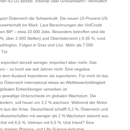
genen R2-D2 besitzt. Visionär oder Größenwahn? Vermutlich
spürt Österreich die Schwerkraft. Die neuen 15-Prozent-US-
olkswirtschaft ins Mark. Laut Berechnungen der UniCredit
hen BIP – etwa 10.000 Jobs. Besonders betroffen sind die
 %, über 2.000 Stellen) und Oberösterreich (-0,35 %, rund
ashington, Folgen in Graz und Linz. Mehr als 7.000
 Tür.
exportiert derzeit weniger, importiert aber mehr. Das
uro – so hoch wie seit Jahren nicht. Eine negative
 dem Ausland importieren als exportieren. Für mich ist das
ass Österreich international etwas an Wettbewerbsfähigkeit
 globalen Entwicklungen verwoben ist.
m gewaltige Unterschiede im globalen Wachstum. Die
nländern, soll heuer um 3,2 % wachsen. Während der Motor
t aus der Krise. Deutschland schafft 0,2 %, Österreich und
r Volkswirtschaften mit weniger als 1 % Wachstum stammt aus
chst mit 6,6 %, Vietnam mit 6,5 %. Und Irland? Eine
r starken Pharma- und Life-Science-Industrie.