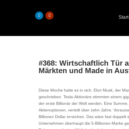
Start
#368: Wirtschaftlich Tür 
Märkten und Made in Aust
Diese Woche hatte es in sich. Elon Musk, der Ma
geschrieben. Tesla-Aktionäre stimmten einem gig
der erste Billionär der Welt werden. Eine Summe
Aktienoptionen, verteilt über zehn Jahre. Vorauss
Billionen Dollar erreichen. Das wäre fast doppelt s
Unternehmen überhaupt die 5-Billionen-Marke ge