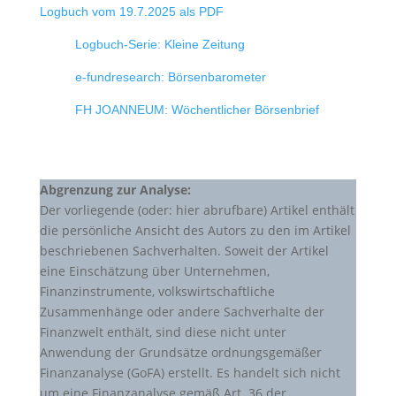
Logbuch vom 19.7.2025 als PDF
Logbuch-Serie: Kleine Zeitung
e-fundresearch: Börsenbarometer
FH JOANNEUM: Wöchentlicher Börsenbrief
Abgrenzung zur Analyse:
Der vorliegende (oder: hier abrufbare) Artikel enthält
die persönliche Ansicht des Autors zu den im Artikel
beschriebenen Sachverhalten. Soweit der Artikel
eine Einschätzung über Unternehmen,
Finanzinstrumente, volkswirtschaftliche
Zusammenhänge oder andere Sachverhalte der
Finanzwelt enthält, sind diese nicht unter
Anwendung der Grundsätze ordnungsgemäßer
Finanzanalyse (GoFA) erstellt. Es handelt sich nicht
um eine Finanzanalyse gemäß Art. 36 der