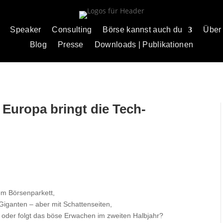
Speaker
Consulting
Börse kannst auch du
Über
Blog
Presse
Downloads | Publikationen
: Europa bringt die Tech-
m Börsenparkett,
Giganten – aber mit Schattenseiten,
oder folgt das böse Erwachen im zweiten Halbjahr?