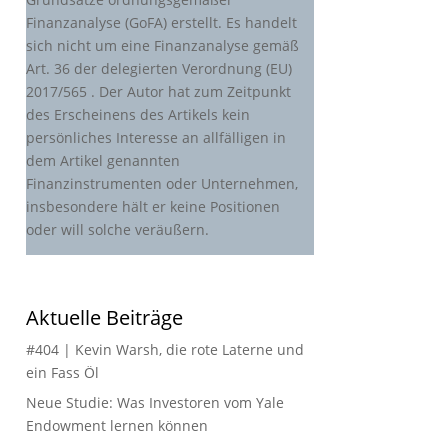
Finanzanalyse (GoFA) erstellt. Es handelt
sich nicht um eine Finanzanalyse gemäß
Art. 36 der delegierten Verordnung (EU)
2017/565 . Der Autor hat zum Zeitpunkt
des Erscheinens des Artikels kein
persönliches Interesse an allfälligen in
dem Artikel genannten
Finanzinstrumenten oder Unternehmen,
insbesondere hält er keine Positionen
oder will solche veräußern.
Aktuelle Beiträge
#404 | Kevin Warsh, die rote Laterne und
ein Fass Öl
Neue Studie: Was Investoren vom Yale
Endowment lernen können