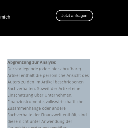
Jetzt anfragen
 mich
Abgrenzung zur Analyse:
Der vorliegende (oder: hier abrufbare)
Artikel enthält die persönliche Ansicht des
Autors zu den im Artikel beschriebenen
Sachverhalten. Soweit der Artikel eine
Einschätzung über Unternehmen,
Finanzinstrumente, volkswirtschaftliche
Zusammenhänge oder andere
Sachverhalte der Finanzwelt enthält, sind
diese nicht unter Anwendung der
Grundsätze ordnungsgemäßer