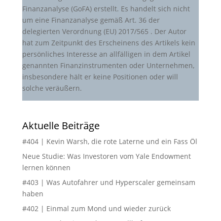
Finanzanalyse (GoFA) erstellt. Es handelt sich nicht
um eine Finanzanalyse gemäß Art. 36 der
delegierten Verordnung (EU) 2017/565 . Der Autor
hat zum Zeitpunkt des Erscheinens des Artikels kein
persönliches Interesse an allfälligen in dem Artikel
genannten Finanzinstrumenten oder Unternehmen,
insbesondere hält er keine Positionen oder will
solche veräußern.
Aktuelle Beiträge
#404 | Kevin Warsh, die rote Laterne und ein Fass Öl
Neue Studie: Was Investoren vom Yale Endowment
lernen können
#403 | Was Autofahrer und Hyperscaler gemeinsam
haben
#402 | Einmal zum Mond und wieder zurück