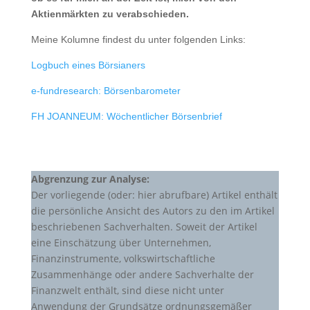
Aktienmärkten zu verabschieden.
Meine Kolumne findest du unter folgenden Links:
Logbuch eines Börsianers
e-fundresearch: Börsenbarometer
FH JOANNEUM: Wöchentlicher Börsenbrief
Abgrenzung zur Analyse:
Der vorliegende (oder: hier abrufbare) Artikel enthält
die persönliche Ansicht des Autors zu den im Artikel
beschriebenen Sachverhalten. Soweit der Artikel
eine Einschätzung über Unternehmen,
Finanzinstrumente, volkswirtschaftliche
Zusammenhänge oder andere Sachverhalte der
Finanzwelt enthält, sind diese nicht unter
Anwendung der Grundsätze ordnungsgemäßer