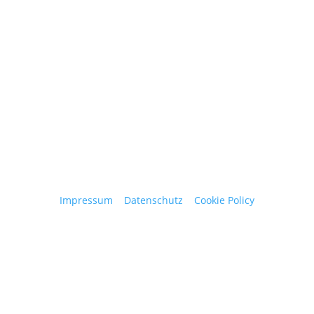
obergantschnig@obergantschnig.at
+ 43 664 220 56 42
Stattegger Straße 206
8046 Stattegg
Österreich
Impressum
|
Datenschutz
|
Cookie Policy
© 2025 Josef Obergantschnig | Alle Rechte
vorbehalten