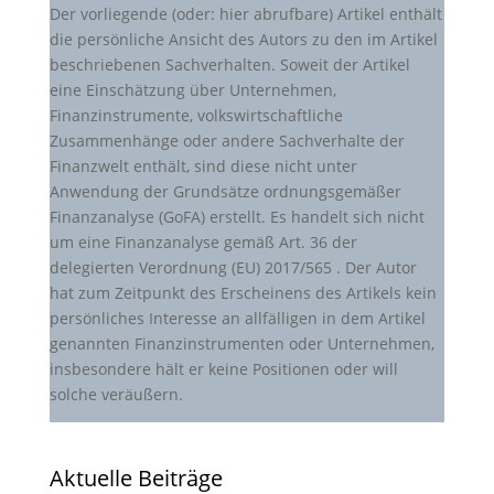
Der vorliegende (oder: hier abrufbare) Artikel enthält
die persönliche Ansicht des Autors zu den im Artikel
beschriebenen Sachverhalten. Soweit der Artikel
eine Einschätzung über Unternehmen,
Finanzinstrumente, volkswirtschaftliche
Zusammenhänge oder andere Sachverhalte der
Finanzwelt enthält, sind diese nicht unter
Anwendung der Grundsätze ordnungsgemäßer
Finanzanalyse (GoFA) erstellt. Es handelt sich nicht
um eine Finanzanalyse gemäß Art. 36 der
delegierten Verordnung (EU) 2017/565 . Der Autor
hat zum Zeitpunkt des Erscheinens des Artikels kein
persönliches Interesse an allfälligen in dem Artikel
genannten Finanzinstrumenten oder Unternehmen,
insbesondere hält er keine Positionen oder will
solche veräußern.
Aktuelle Beiträge