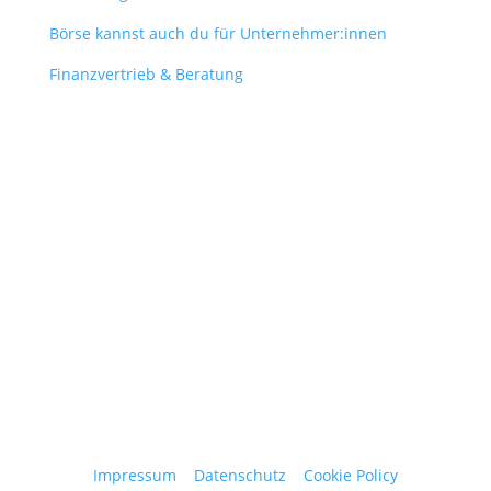
Börse kannst auch du für Unternehmer:innen
Finanzvertrieb & Beratung
Contact
obergantschnig@obergantschnig.at
+ 43 664 220 56 42
Stattegger Straße 206
8046 Stattegg
Österreich
Impressum
|
Datenschutz
|
Cookie Policy