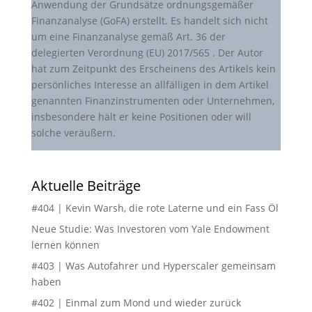
Anwendung der Grundsätze ordnungsgemäßer
Finanzanalyse (GoFA) erstellt. Es handelt sich nicht
um eine Finanzanalyse gemäß Art. 36 der
delegierten Verordnung (EU) 2017/565 . Der Autor
hat zum Zeitpunkt des Erscheinens des Artikels kein
persönliches Interesse an allfälligen in dem Artikel
genannten Finanzinstrumenten oder Unternehmen,
insbesondere hält er keine Positionen oder will
solche veräußern.
Aktuelle Beiträge
#404 | Kevin Warsh, die rote Laterne und ein Fass Öl
Neue Studie: Was Investoren vom Yale Endowment
lernen können
#403 | Was Autofahrer und Hyperscaler gemeinsam
haben
#402 | Einmal zum Mond und wieder zurück