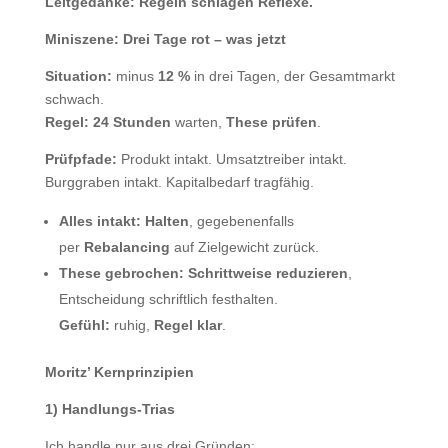
Leitgedanke:
Regeln schlagen Reflexe.
Miniszene: Drei Tage rot – was jetzt
Situation:
minus
12 %
in drei Tagen, der Gesamtmarkt
schwach.
Regel:
24 Stunden
warten,
These prüfen
.
Prüfpfade:
Produkt intakt. Umsatztreiber intakt.
Burggraben intakt. Kapitalbedarf tragfähig.
Alles intakt:
Halten
, gegebenenfalls
per
Rebalancing
auf Zielgewicht zurück.
These gebrochen:
Schrittweise reduzieren
,
Entscheidung schriftlich festhalten.
Gefühl:
ruhig,
Regel klar
.
Moritz’ Kernprinzipien
1) Handlungs-Trias
Ich handle nur aus drei Gründen: