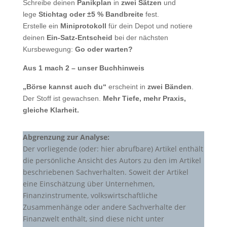
Schreibe deinen
Panikplan
in
zwei Sätzen
und
lege
Stichtag oder ±5 % Bandbreite
fest.
Erstelle ein
Miniprotokoll
für dein Depot und notiere
deinen
Ein-Satz-Entscheid
bei der nächsten
Kursbewegung:
Go oder warten?
Aus 1 mach 2 – unser Buchhinweis
„Börse kannst auch du“
erscheint in
zwei Bänden
.
Der Stoff ist gewachsen.
Mehr Tiefe, mehr Praxis,
gleiche Klarheit.
Abgrenzung zur Analyse:
Der vorliegende (oder: hier abrufbare) Artikel enthält
die persönliche Ansicht des Autors zu den im Artikel
beschriebenen Sachverhalten. Soweit der Artikel
eine Einschätzung über Unternehmen,
Finanzinstrumente, volkswirtschaftliche
Zusammenhänge oder andere Sachverhalte der
Finanzwelt enthält, sind diese nicht unter