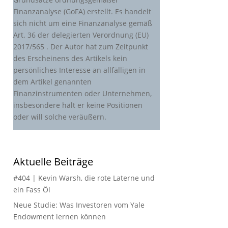
Finanzanalyse (GoFA) erstellt. Es handelt
sich nicht um eine Finanzanalyse gemäß
Art. 36 der delegierten Verordnung (EU)
2017/565 . Der Autor hat zum Zeitpunkt
des Erscheinens des Artikels kein
persönliches Interesse an allfälligen in
dem Artikel genannten
Finanzinstrumenten oder Unternehmen,
insbesondere hält er keine Positionen
oder will solche veräußern.
Aktuelle Beiträge
#404 | Kevin Warsh, die rote Laterne und
ein Fass Öl
Neue Studie: Was Investoren vom Yale
Endowment lernen können