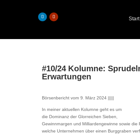
Start
#10/24 Kolumne: Sprudel
Erwartungen
Börsenbericht vom 9. März 2024 |||||
In meiner aktuellen Kolumne geht es um
die Dominanz der Glorreichen Sieben,
Gewinnmargen und Milliardengewinne sowie die 
welche Unternehmen über einen Burggraben ver