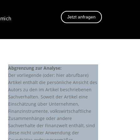
Jetzt anfragen
 mich
Abgrenzung zur Analyse:
Der vorliegende (oder: hier abrufbare)
Artikel enthält die persönliche Ansicht des
Autors zu den im Artikel beschriebenen
Sachverhalten. Soweit der Artikel eine
Einschätzung über Unternehmen,
Finanzinstrumente, volkswirtschaftliche
Zusammenhänge oder andere
Sachverhalte der Finanzwelt enthält, sind
diese nicht unter Anwendung der
Grundsätze ordnungsgemäßer