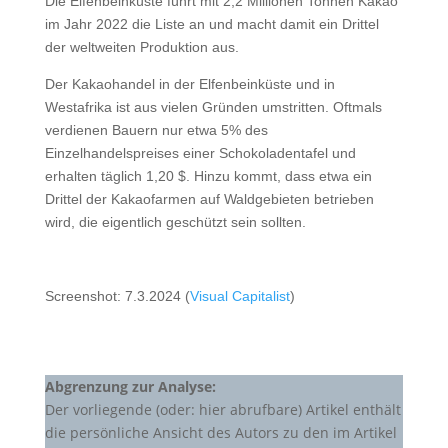
Die Elfenbeinküste führt mit 2,2 Millionen Tonnen Kakao
im Jahr 2022 die Liste an und macht damit ein Drittel
der weltweiten Produktion aus.
Der Kakaohandel in der Elfenbeinküste und in
Westafrika ist aus vielen Gründen umstritten. Oftmals
verdienen Bauern nur etwa 5% des
Einzelhandelspreises einer Schokoladentafel und
erhalten täglich 1,20 $. Hinzu kommt, dass etwa ein
Drittel der Kakaofarmen auf Waldgebieten betrieben
wird, die eigentlich geschützt sein sollten.
Screenshot: 7.3.2024 (
Visual Capitalist
)
Abgrenzung zur Analyse:
Der vorliegende (oder: hier abrufbare) Artikel enthält
die persönliche Ansicht des Autors zu den im Artikel