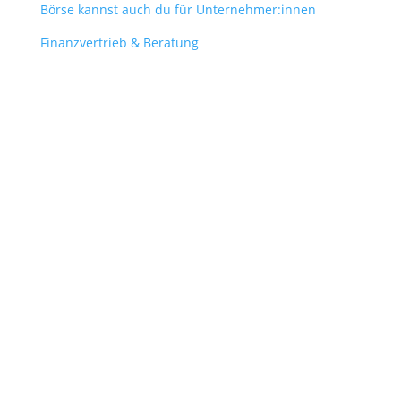
Börse kannst auch du für Unternehmer:innen
Finanzvertrieb & Beratung
Contact
obergantschnig@obergantschnig.at
+ 43 664 220 56 42