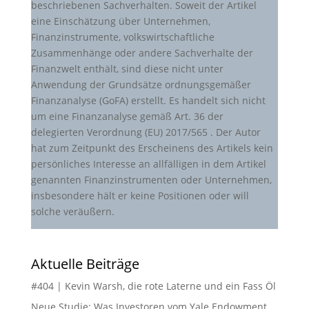
beschriebenen Sachverhalten. Soweit der Artikel
eine Einschätzung über Unternehmen,
Finanzinstrumente, volkswirtschaftliche
Zusammenhänge oder andere Sachverhalte der
Finanzwelt enthält, sind diese nicht unter
Anwendung der Grundsätze ordnungsgemäßer
Finanzanalyse (GoFA) erstellt. Es handelt sich nicht
um eine Finanzanalyse gemäß Art. 36 der
delegierten Verordnung (EU) 2017/565 . Der Autor
hat zum Zeitpunkt des Erscheinens des Artikels kein
persönliches Interesse an allfälligen in dem Artikel
genannten Finanzinstrumenten oder Unternehmen,
insbesondere hält er keine Positionen oder will
solche veräußern.
Aktuelle Beiträge
#404 | Kevin Warsh, die rote Laterne und ein Fass Öl
Neue Studie: Was Investoren vom Yale Endowment