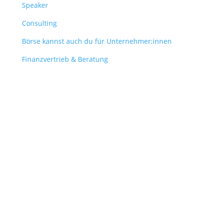
Speaker
Consulting
Börse kannst auch du für Unternehmer:innen
Finanzvertrieb & Beratung
Contact
obergantschnig@obergantschnig.at
+ 43 664 220 56 42
Stattegger Straße 206
8046 Stattegg
Österreich