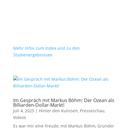
Fieberkurve des Rechtsstaats
Josef Obergantschnig gemeinsam mit dem
Präsidenten des Österreichischen
Rechtsanwaltskammertages (ÖRAK) und der
Universität Wien auf einer Pressekonferenz über die
aktuellen Studienergebnisse
Mehr Infos zum Index und zu den
Studienergebnissen
Im Gespräch mit Markus Böhm: Der Ozean als
Billiarden-Dollar-Markt!
Juli 4, 2025
|
Hinter den Kulissen
,
Presseschau
,
Videos
Es war mir eine Freude, mit Markus Böhm, Gründer