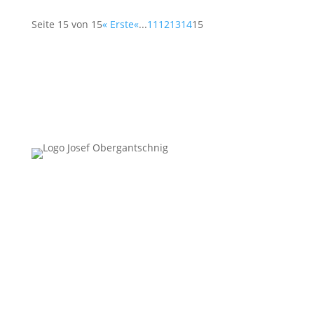
Seite 15 von 15
« Erste
«
...
11
12
13
14
15
Follow Us
Überblick