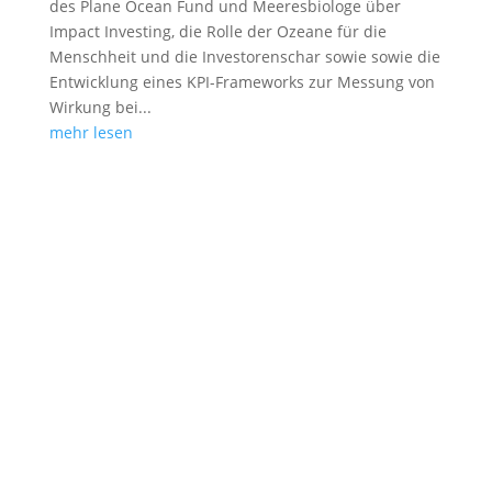
des Plane Ocean Fund und Meeresbiologe über
Impact Investing, die Rolle der Ozeane für die
Menschheit und die Investorenschar sowie sowie die
Entwicklung eines KPI-Frameworks zur Messung von
Wirkung bei...
mehr lesen
Erstaunliche und überzeugende Parallelen zur
Gegenwart findet der CIO der Security KAG bei
der Analyse des langwährenden Erfolgs der
florentinischen Bankiersdynastie. Ein
intelligent diversifiziertes Kreditbuch war und
ist noch immer der Schlüssel zum Erfolg im...