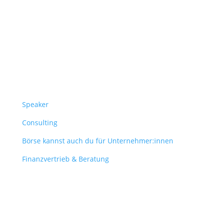
Follow Us
Überblick
Speaker
Consulting
Börse kannst auch du für Unternehmer:innen
Finanzvertrieb & Beratung
Contact
obergantschnig@obergantschnig.at