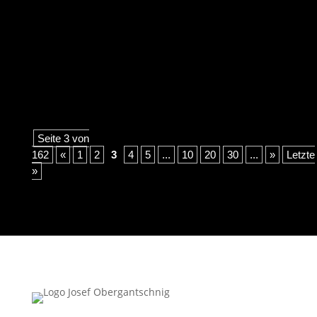
Howard Schultz in einer Mailänder Espresso-Bar
im Jahr 1983, Brian Niccols Turnaround bei
Starbucks und Charlie Mungers liebste Denkfigur,
die Inversion. → Warum der teure...
Seite 3 von
162
«
1
2
3
4
5
...
10
20
30
...
»
Letzte
»