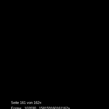
Eine der turbulentesten Börsenwochen der letzten
Jahre ist in Europa mit Verlusten zu Ende
gegangen. Woher kommt die Nervosität?
"Kursschwankungen und eine gewisse Volatilität
muss man aushalten." Presseartikel: Warum die
Börsen beben
Seite 161 von 162
«
Erste
«
...
10
20
30
...
158
159
160
161
162
»