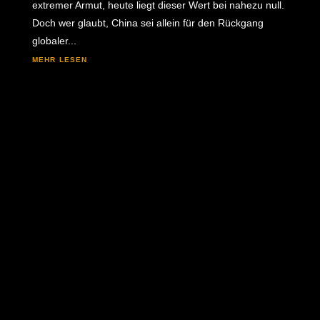
extremer Armut, heute liegt dieser Wert bei nahezu null.
Doch wer glaubt, China sei allein für den Rückgang
globaler...
mehr lesen
Fieberkurve des Rechts In dem Projekt. haben wir
die Rechtsstaatlichkeit in Österreich messbar
gemacht. In 11 Bereichen á drei Indikatoren wird
die Entwicklung der Rechtsstaatlichkeit messbar
gemacht und die Ergebnisse in einem Index
dargestellt. "Das Ergebnis: Im...