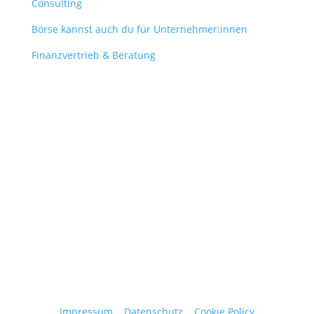
Consulting
Börse kannst auch du für Unternehmer:innen
Finanzvertrieb & Beratung
Contact
obergantschnig@obergantschnig.at
+ 43 664 220 56 42
Stattegger Straße 206
8046 Stattegg
Österreich
Impressum
|
Datenschutz
|
Cookie Policy