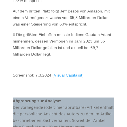
178% entspricht.
Auf dem dritten Platz folgt Jeff Bezos von Amazon, mit
einem Vermögenszuwachs von 65,3 Milliarden Dollar,
was einer Steigerung von 60% entspricht.
⬇️ Die größten Einbußen musste Indiens Gautam Adani
hinnehmen, dessen Vermögen im Jahr 2023 um 56
Milliarden Dollar gefallen ist und aktuell bei 69,7
Milliarden Dollar liegt.
Screenshot: 7.3.2024 (
Visual Capitalist
)
Abgrenzung zur Analyse:
Der vorliegende (oder: hier abrufbare) Artikel enthält
die persönliche Ansicht des Autors zu den im Artikel
beschriebenen Sachverhalten. Soweit der Artikel
eine Einschätzung über Unternehmen,