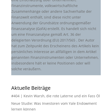
Finanzinstrumente, volkswirtschaftliche
Zusammenhänge oder andere Sachverhalte der
Finanzwelt enthält, sind diese nicht unter
Anwendung der Grundsätze ordnungsgemäßer
Finanzanalyse (GoFA) erstellt. Es handelt sich nicht
um eine Finanzanalyse gemäß Art. 36 der
delegierten Verordnung (EU) 2017/565 . Der Autor
hat zum Zeitpunkt des Erscheinens des Artikels kein
persönliches Interesse an allfälligen in dem Artikel
genannten Finanzinstrumenten oder Unternehmen,
insbesondere hält er keine Positionen oder will
solche veräußern.
Aktuelle Beiträge
#404 | Kevin Warsh, die rote Laterne und ein Fass Öl
Neue Studie: Was Investoren vom Yale Endowment
lernen können