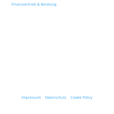
Finanzvertrieb & Beratung
Contact
obergantschnig@obergantschnig.at
+ 43 664 220 56 42
Stattegger Straße 206
8046 Stattegg
Österreich
Impressum
|
Datenschutz
|
Cookie Policy
© 2025 Josef Obergantschnig | Alle Rechte